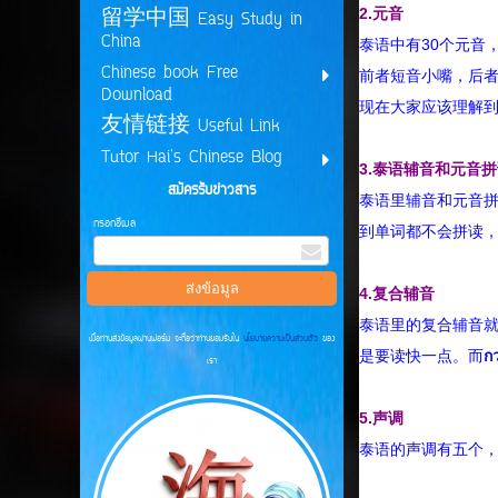
2.元音
留学中国 Easy Study in
China
泰语中有30个元音
Chinese book Free
前者短音小嘴，后
Download
现在大家应该理解
友情链接 Useful Link
Tutor Hai's Chinese Blog
3.泰语辅音和元音
สมัครรับข่าวสาร
泰语里辅音和元音
กรอกอีเมล
到单词都不会拼读
4.复合辅音
泰语里的复合辅音
เมื่อท่านส่งข้อมูลผ่านฟอร์ม จะถือว่าท่านยอมรับใน
นโยบายความเป็นส่วนตัว
ของ
是要读快一点。而
ก
เรา
5.声调
泰语的声调有五个