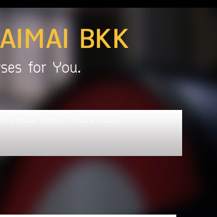
SAIMAI BKK
e Courses for You.
่อตัว Intensive Chinese : Private Course