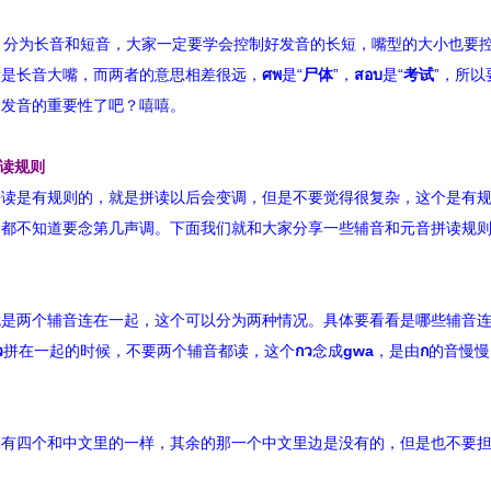
，分为长音和短音，大家一定要学会控制好发音的长短，嘴型的大小也要
者是长音大嘴，而两者的意思相差很远，
ศพ
是“
尸体
”，
สอบ
是“
考试
”，所
到发音的重要性了吧？嘻嘻。
拼读规则
拼读是有规则的，就是拼读以后会变调，但是不要觉得很复杂，这个是有
，都不知道要念第几声调。下面我们就和大家分享一些辅音和元音拼读规
就是两个辅音连在一起，这个可以分为两种情况。具体要看看是哪些辅音
ว
拼在一起的时候，不要两个辅音都读，这个
กว
念成
gwa
，是由
ก
的音慢慢
，有四个和中文里的一样，其余的那一个中文里边是没有的，但是也不要