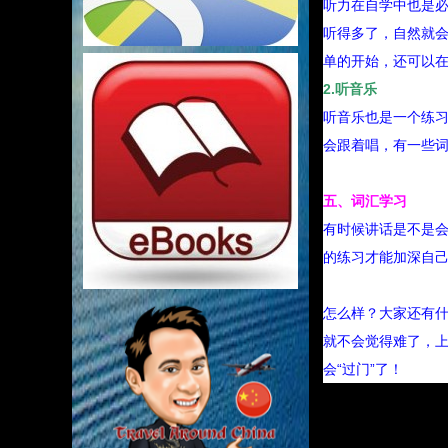
听力在自学中也是
听得多了，自然就
单的开始，还可以
2.听音乐
听音乐也是一个练习
会跟着唱，有一些
五、词汇学习
有时候讲话是不是
的练习才能加深自
怎么样？大家还有
就不会觉得难了，
会“过门”了！