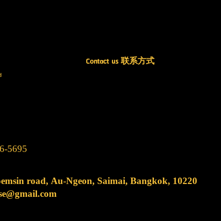
Contact us 联系方式
d
 for Thai and Chinese.
6)089-126-5695
oemsin road, Au-Ngeon, Saimai, Bangkok, 10220
ese@gmail.com