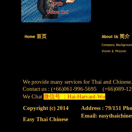
Home 首页
About Us 简介
Company Backgroun
Vision & Mission
We provide many services
Contact us : (+66)061-996-5695 (+6
We Chat
微信号 ：Hai-Harvard-Wu
Copyright (c) 2014
Address : 79/151 Ph
Email: easythaichin
Easy Thai Chinese