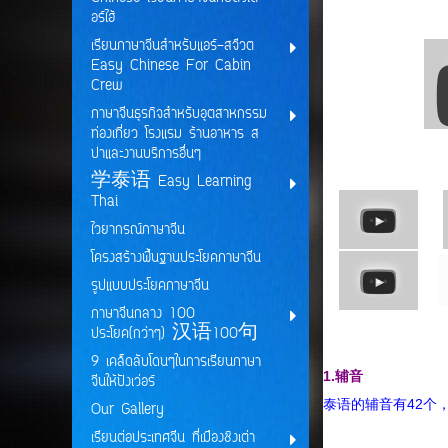
อร์ไฮ้
เรียนภาษาจีนสำหรับแอร์-สจ๊วต
Easy Chinese For Cabin
Crew
ภาษาจีนธุรกิจสำหรับอุตสาหกรรม
ท่องเที่ยว โรงแรม ร้านอาหาร ส
ปาและงานบริการอื่นๆ
学泰语 Easy Learning
Thai
ไวยากรณ์ภาษาจีน
โครงสร้างพื้นฐานประโยคภาษาจีน
รูปแบบประโยคภาษาจีน
ภาษาจีนกลาง 100
ประโยค(กว่าๆ) 汉语100句
9 เคล็ดลับโดนๆในการเรียนภาษา
1.辅音
จีนให้ปังเว่อร์
泰语的辅音有42个
Our Gallery
เรียนต่อประเทศจีน ที่เมืองชิงเต่า