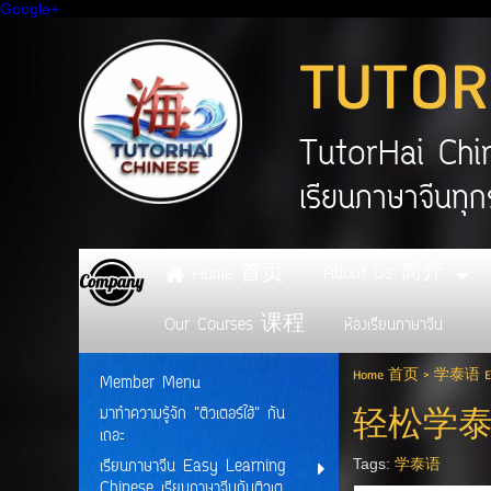
Google+
TUTOR
TutorHai C
เรียนภาษาจีนทุก
About Us 简介
Home 首页
Our Courses 课程
ห้องเรียนภาษาจีน
Home 首页
>
学泰语 Eas
Member Menu
轻松学
มาทำความรู้จัก "ติวเตอร์ไฮ้" กัน
เถอะ
Tags:
学泰语
เรียนภาษาจีน Easy Learning
Chinese เรียนภาษาจีนกับติวเต