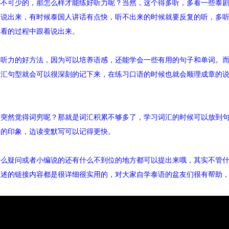
必不可少的，那怎么样才能练好听力呢？当然，这个得多听，多看一些泰
会说出来，有时候泰国人讲话有点快，听不出来的时候就要反复的听，多
在看的过程中跟着说出来。
听力的好方法，因为可以培养语感，还能学会一些有用的句子和单词。而
词汇句型就会可以很深刻的记下来，在练习口语的时候也就会顺理成章的
会突然觉得词穷呢？那就是词汇积累不够多了，学习词汇的时候可以放到
己的印象，边读变默写可以记得更快。
什么疑问或者小编说的还有什么不到位的地方都可以提出来哦，其实不管
上述的链接内容都是很详细很实用的，对大家自学泰语的盆友们很有帮助