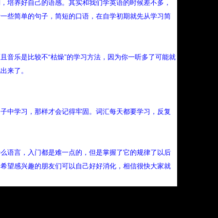
剧，培养好自己的语感。其实和我们学英语的时候差不多，
听一些简单的句子，简短的口语，在自学初期就先从学习简
且音乐是比较不“枯燥”的学习方法，因为你一听多了可能就
说出来了。
句子中学习，那样才会记得牢固。词汇每天都要学习，反复
什么语言，入门都是难一点的，但是掌握了它的规律了以后
，希望感兴趣的朋友们可以自己好好消化，相信很快大家就