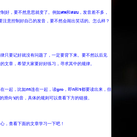
控制好，要不然意思就变了。例如
ศพ
和
สอบ
，发音差不多，
以要注意控制好自己的发音，要不然会闹出笑话的。怎么样？
规律只要记好就没有问题了，一定要背下来。要不然以后见
则的文章，希望大家要好好练习，寻求其中的规律。
连在一起，比如
กร
连在一起，读
gro
，即
ก
和
ร
都要读出来，但
的滑向
ว
的音，具体的规则可以查看下方的链接。
担心，查看下面的文章学习一下吧！