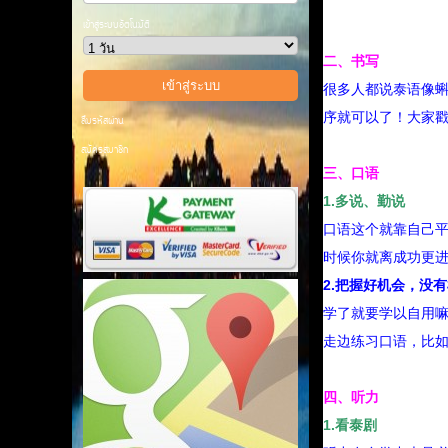
เข้าสู่ระบบอัตโนมัติ
二、书写
很多人都说泰语像
序就可以了！大家
ลืมรหัสผ่าน
สมัครสมาชิก
三、口语
1.多说、勤说
口语这个就靠自己
时候你就离成功更
2.把握好机会，没
学了就要学以自用
走边练习口语，比如
四、听力
1.看泰剧