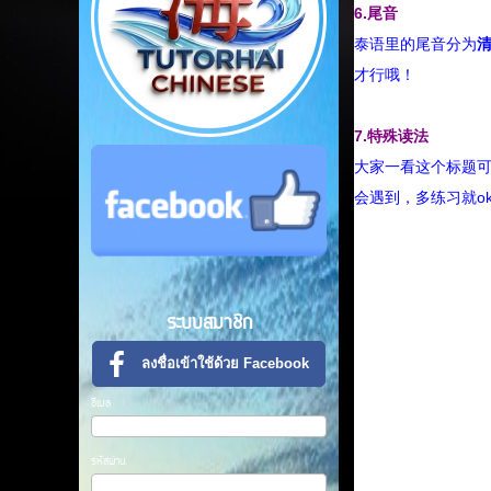
6.尾音
泰语里的尾音分为
才行哦！
7.特殊读法
大家一看这个标题
会遇到，多练习就o
ระบบสมาชิก
ลงชื่อเข้าใช้ด้วย Facebook
อีเมล
รหัสผ่าน