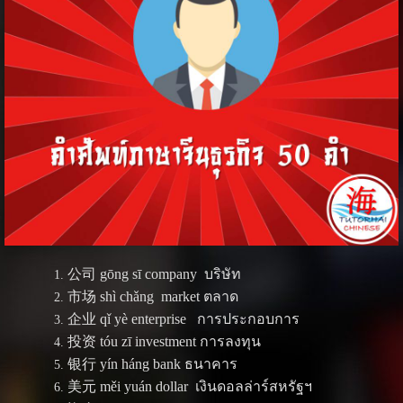
公司 gōng sī company บริษัท
市场 shì chǎng market ตลาด
企业 qǐ yè enterprise การประกอบการ
投资 tóu zī investment การลงทุน
银行 yín háng bank ธนาคาร
美元 měi yuán dollar เงินดอลล่าร์สหรัฐฯ