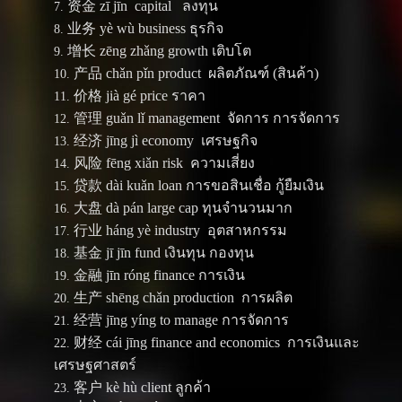
资金 zī jīn capital ลงทุน
业务 yè wù business ธุรกิจ
增长 zēng zhǎng growth เติบโต
产品 chǎn pǐn product ผลิตภัณฑ์ (สินค้า)
价格 jià gé price ราคา
管理 guǎn lǐ management จัดการ การจัดการ
经济 jīng jì economy เศรษฐกิจ
风险 fēng xiǎn risk ความเสี่ยง
贷款 dài kuǎn loan การขอสินเชื่อ กู้ยืมเงิน
大盘 dà pán large cap ทุนจำนวนมาก
行业 háng yè industry อุตสาหกรรม
基金 jī jīn fund เงินทุน กองทุน
金融 jīn róng finance การเงิน
生产 shēng chǎn production การผลิต
经营 jīng yíng to manage การจัดการ
财经 cái jīng finance and economics การเงินและ
เศรษฐศาสตร์
客户 kè hù client ลูกค้า