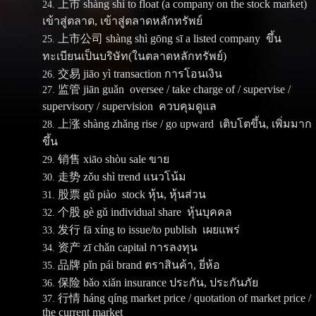
上市 shàng shì to float (a company on the stock market)
เข้าสู่ตลาด, เข้าสู่ตลาดหลักทรัพย์
上市公司 shàng shì gōng sī a listed company ขึ้น
ทะเบียนเป็นบริษัท(ในตลาดหลักทรัพย์)
交易 jiāo yì transaction การโอนเงิน
监管 jiān guǎn oversee / take charge of / supervise /
supervisory / supervision ควบคุมดูแล
上涨 shàng zhǎng rise / go upward เติบโตขึ้น, เพิ่มมาก
ขึ้น
销售 xiāo shòu sale ขาย
走势 zǒu shì trend แนวโน้ม
股票 gǔ piào stock หุ้น, หุ้นส่วน
个股 gè gǔ individual share หุ้นบุคคล
发行 fā xíng to issue/to publish เผยแพร่
资产 zī chǎn capital การลงทุน
品牌 pǐn pái brand ตราสินค้า, ยี่ห้อ
保险 bǎo xiǎn insurance ประกัน, ประกันภัย
行情 háng qíng market price / quotation of market price /
the current market