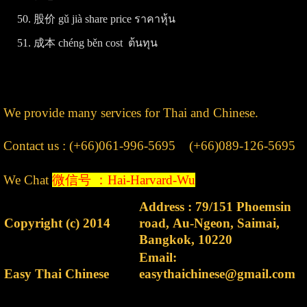
50. 股价 gǔ jià share price ราคาหุ้น
51. 成本 chéng běn cost ต้นทุน
We provide many services for Thai and Chinese.
Contact us : (+66)061-996-5695 (+66)089-126-5695
We Chat
微信号 ：Hai-Harvard-Wu
Address : 79/151 Phoemsin
Copyright (c) 2014
road, Au-Ngeon, Saimai,
Bangkok, 10220
Email:
Easy Thai Chinese
easythaichinese@gmail.com