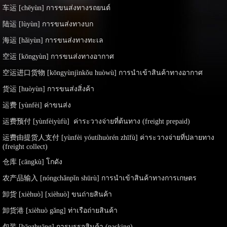
车运 [chēyùn] การขนส่งทางรถยนต์
陆运 [lùyùn] การขนส่งทางบก
海运 [hǎiyùn] การขนส่งทางทะเล
空运 [kōngyùn] การขนส่งทางอากาศ
空运进口货物 [kōngyùnjìnkǒu huòwù] การนำเข้าสินค้าทางอากาศ
货运 [huòyùn] การขนส่งสิ่งค้า
运费 [yùnfèi] ค่าขนส่ง
运费预付 [yùnfèiyùfù] ค่าระวางจ่ายที่ต้นทาง (freight prepaid)
运费由提货人支付 [yùnfèi yóutíhuòrén zhīfù] ค่าระวางจ่ายที่ปลายทาง
(freight collect)
仓库 [cāngkù] โกดัง
农产品输入 [nóngchǎnpǐn shūrù] การนำเข้าสินค้าทางการเกษตร
卸货 [xièhuò] [xièhuò] ขนถ่ายสินค้า
卸货港 [xièhuò gǎng] ท่าเรือถ่ายสินค้า
包装 [bāozhuāng] การบรรจุสินค้า (packing)