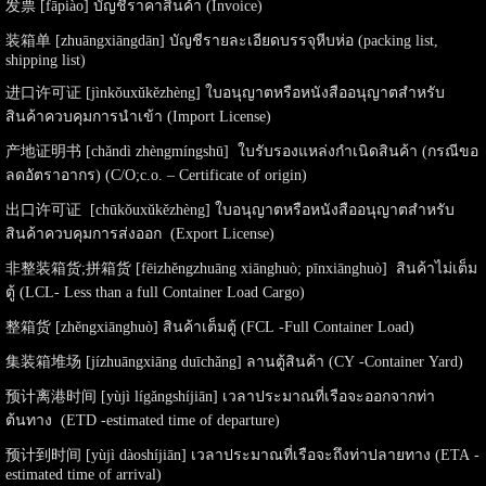
发票 [fāpiào] บัญชีราคาสินค้า (Invoice)
装箱单 [zhuāngxiāngdān] บัญชีรายละเอียดบรรจุหีบห่อ (packing list,
shipping list)
进口许可证 [jìnkǒuxǔkězhèng] ใบอนุญาตหรือหนังสืออนุญาตสำหรับ
สินค้าควบคุมการนำเข้า (Import License)
产地证明书 [chǎndì zhèngmíngshū] ใบรับรองแหล่งกำเนิดสินค้า (กรณีขอ
ลดอัตราอากร) (C/O;c.o. – Certificate of origin)
出口许可证 [chūkǒuxǔkězhèng] ใบอนุญาตหรือหนังสืออนุญาตสำหรับ
สินค้าควบคุมการส่งออก (Export License)
非整装箱货;拼箱货 [fēizhěngzhuāng xiānghuò; pīnxiānghuò] สินค้าไม่เต็ม
ตู้ (LCL- Less than a full Container Load Cargo)
整箱货 [zhěngxiānghuò] สินค้าเต็มตู้ (FCL -Full Container Load)
集装箱堆场 [jízhuāngxiāng duīchǎng] ลานตู้สินค้า (CY -Container Yard)
预计离港时间 [yùjì lígǎngshíjiān] เวลาประมาณที่เรือจะออกจากท่า
ต้นทาง (ETD -estimated time of departure)
预计到时间 [yùjì dàoshíjiān] เวลาประมาณที่เรือจะถึงท่าปลายทาง (ETA -
estimated time of arrival)