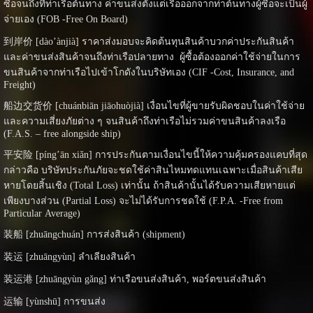
ซื้อจนถึงที่ท่าเรือต้นทาง ค่าขนส่งตั้งแต่เรือออกจากท่าต้นทางผู้ซื้อจะเป็นผู้
จ่ายเอง (FOB -Free On Board)
到岸价 [dào’ànjià] ราคาส่งมอบจะคิดต้นทุนสินค้าบวกค่าประกันสินค้า
และค่าขนส่งสินค้าจนถึงท่าเรือปลายทาง ผู้ซื้อต้องออกค่าใช้จ่ายในการ
ขนสินค้าจากท่าเรือไปเข้าโกดังในบริษัทเอง (CIF -Cost, Insurance, and
Freight)
船边交货价 [chuánbiān jiāohuòjià] เงื่อนไขที่ผู้ขายรับผิดชอบในค่าใช้จ่าย
และความเสี่ยงภัยต่าง ๆ จนสินค้าถึงท่าเรือไม่รวมค่าขนสินค้าลงเรือ
(F.A.S. – free alongside ship)
平安险 [píng’ān xiǎn] การประกันตามเงื่อนไขนี้ให้ความคุ้มครองแคบที่สุด
กล่าวคือ บริษัทประกันภัยจะชดใช้ค่าสินไหมทดแทนเฉพาะเมื่อสินค้าเสีย
หายโดยสิ้นเชิง (Total Loss) เท่านั้น ถ้าสินค้านั้นได้รับความเสียหายแต่
เพียงบางส่วน (Partial Loss) จะไม่ได้รับการชดใช้ (F.P.A. -Free from
Particular Average)
装船 [zhuāngchuán] การส่งสินค้า (shipment)
装运 [zhuāngyùn] ลำเลียงสินค้า
装运港 [zhuāngyùn gǎng] ท่าเรือขนส่งสินค้า, พอร์ตขนส่งสินค้า
运输 [yùnshū] การขนส่ง