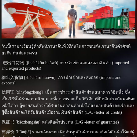
วันนี้เรามาเรียนรู้คำศัพท์ภาษาจีนที่ใช้กันในการขนส่ง ภาษาจีนคำศัพท์
ธุรกิจ กันต่อนะครับ
进出口货物 [jìnchūkǒu huòwù] การนำเข้าและส่งออกสินค้า (imported
and exported products)
输出入货物 [shūchūrù huòwù] การนำเข้าและส่งออก (imports and
exports)
信用证 [xìnyòngzhèng] เป็นการชำระค่าสินค้าผ่านธนาคารวิธีหนึ่ง ซึ่ง
เป็นวิธีที่ได้รับความนิยมมากที่สุด เพราะเป็นวิธีเดียวที่มีหลักประกันพอที่จะ
เชื่อได้ว่า ผู้ขายสินค้าจะได้รับเงินค่าสินค้าเมื่อได้ส่งมอบสินค้าลงเรือ และ
ผู้ซื้อสินค้าจะได้รับสินค้าเมื่อจ่ายเงินค่าสินค้า (L/C -letter of credit)
保证书 [bǎozhèngshū] หนังสือค้ำประกัน (L/G -letter of guarantee)
离岸价 [lí’ànjià] ราคาส่งมอบจะคิดต้นทุนสินค้าบวกค่าจัดส่งสินค้าให้แก่ผู้