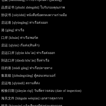
品质证书 [pǐnzhí zhèngshū] ใบรับรองคุณภาพ
协议书 [xié​yì​shū] หนังสือข้อตกลงความร่วมมือ
启运港 [qǐyùngǎng] ท่าเรือส่งออก
港 [gǎng] ท่าเรือ
口岸 [kǒuàn] ท่าเรือ/พอร์ต
启运 [qǐyùn] เริ่มส่ง(สินค้า)
启运口岸 [qǐyùn kǒu’àn] ท่าเรือส่งออก
到达口岸 [dàodá kǒu’àn] ถึงท่าเรือ
目的港 [mùdì gǎng] ท่าเรือปลายทาง
集装箱 [jízhuāngxiāng] ตู้คอนเทนเนอร์
启运地 [qǐyùndì] สถานที่ส่ง
检验日期 [jiǎnyàn rìqí] วันที่ตรวจสอบ (date of inspection)
海关文件 [hǎiguān wénjiàn] เอกสารศุลกากร
报关 [bàoguān] แจ้งเสียภาษีต่อด่านศุลกากร