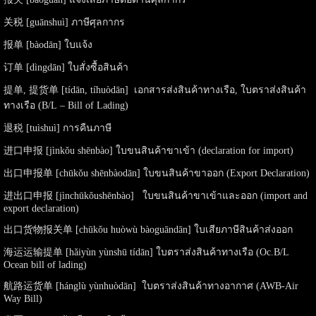
关税 [guānshuì] ภาษีศุลกากร
报单 [bàodān] ใบแจ้ง
订单 [dìngdān] ใบสั่งซื้อสินค้า
提单, 提货单 [tí​dān​, tíhuòdān] เอกสารส่งสินค้าทางเรือ, ใบตราส่งสินค้า
ทางเรือ (B/L – Bill of Lading)
退税 [tuìshuì] การคืนภาษี
进口申报 [jìnkǒu shēnbào] ใบขนสินค้าขาเข้า (declaration for import)
出口申报单 [chūkǒu shēnbàodān] ใบขนสินค้าขาออก (Export Declaration)
进出口申报 [jìnchūkǒushēnbào] ใบขนสินค้าขาเข้าและออก (import and
export declaration)
出口货物报关单 [chūkǒu huòwù bàoguāndān] ใบเสียภาษีสินค้าส่งออก
海运运输提单 [hǎiyùn yùnshū tídān] ใบตราส่งสินค้าทางเรือ (Oc.B/L
Ocean bill of lading)
航路运货单 [hánglù yùnhuòdān] ใบตราส่งสินค้าทางอากาศ (AWB-Air
Way Bill)