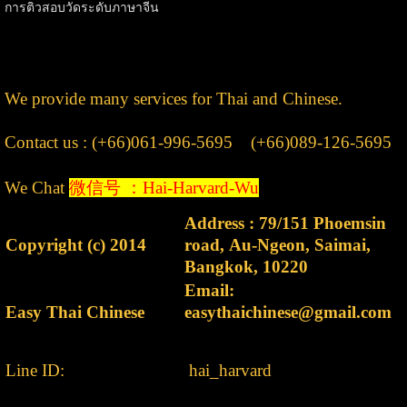
การติวสอบวัดระดับภาษาจีน
We provide many services for Thai and Chinese.
Contact us : (+66)061-996-5695 (+66)089-126-5695
We Chat
微信号 ：Hai-Harvard-Wu
Address : 79/151 Phoemsin
Copyright (c) 2014
road, Au-Ngeon, Saimai,
Bangkok, 10220
Email:
Easy Thai Chinese
easythaichinese@gmail.com
Line ID:
hai_harvard