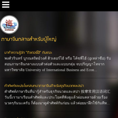
Google+
ภาษาจีนกลางสำหรับผู้ใหญ่
มาทำความรู้จัก "ติวเตอร์ไฮ้" กันเถอะ
พงศ์วรินทร์ บูรณสถิตย์วงศ์ ติวเตอร์ไฮ้ หรือ โค้ชพี่ไฮ้ (อูเหล่าซือ) รับ
สอนภาษาจีนกลางแบบตัวต่อตัวและแบบกลุ่ม จบปริญญาโทจาก
มหาวิทยาลัย University of International Business and Econ...
คำศัพท์และประโยคสนทนาภาษาจีนสำหรับธุรกิจนวดและสปา
คำศัพท์ภาษาจีนที่น่ารู้สำหรับธุรกิจนวดและสปา 按摩常用汉语词汇
วันนี้เรามาเรียนคำศัพท์และประโยคที่ฟังดูแล้วผ่อนคลายด้วยเรื่อง
นวดๆกันนะครับ ก็ต้องมาดูคำศัพท์กันก่อน แล้วค่อยมาฝึกใช้กันทีห...