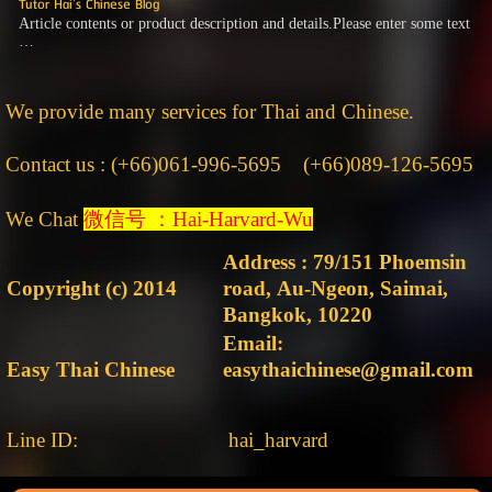
Tutor Hai's Chinese Blog
Article contents or product description and details.Please enter some text
…
We provide many services for Thai and Chinese.
Contact us : (+66)061-996-5695 (+66)089-126-5695
We Chat
微信号 ：Hai-Harvard-Wu
Address : 79/151 Phoemsin
Copyright (c) 2014
road, Au-Ngeon, Saimai,
Bangkok, 10220
Email:
Easy Thai Chinese
easythaichinese@gmail.com
Line ID:
hai_harvard