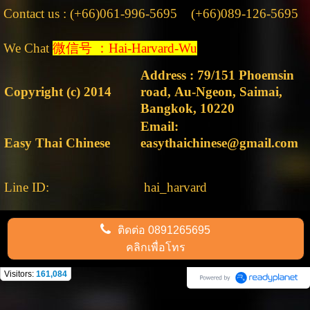
Contact us : (+66)061-996-5695 (+66)089-126-5695
We Chat
微信号 ：Hai-Harvard-Wu
Address : 79/151 Phoemsin
Copyright (c) 2014
road, Au-Ngeon, Saimai,
Bangkok, 10220
Email:
Easy Thai Chinese
easythaichinese@gmail.com
Line ID:
hai_harvard
ติดต่อ
0891265695
คลิกเพื่อโทร
Visitors:
161,084